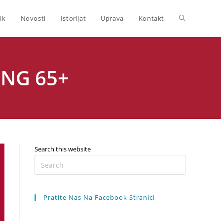
Toggle
ik
Novosti
Istorijat
Uprava
Kontakt
website
NG 65+⁣
search
Search this website
Press
Escape
to
Pratite Nas Na Facebook Stranici
close
the