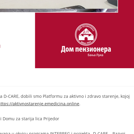
a D-CARE, dobili smo Platformu za aktivno i zdravo starenje, kojoj
ttps://aktivnostarenje.emedicina.online
.⁣
Domu za starija lica Prijedor⁣
ovana u okviru programa INTERREG i projekta „D-CARE – Razvoj,