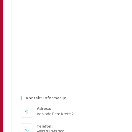
search
panel.
Kontakt Informacije
Adresa:
Vojvode Pere Krece 2
Telefon:
+387 51 248 700