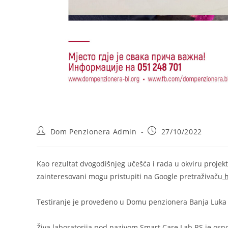
Post
Post
Dom Penzionera Admin
27/10/2022
author:
published:
Kao rezultat dvogodišnjeg učešća i rada u okviru projekt
zainteresovani mogu pristupiti na Google pretraživaču
h
Testiranje je provedeno u Domu penzionera Banja Luka i 
Živa laboratorija pod nazivom Smart Care Lab RS je osn