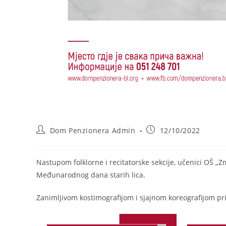
Post
Post
Dom Penzionera Admin
12/10/2022
author:
published:
Nastupom folklorne i recitatorske sekcije, učenici OŠ „
Međunarodnog dana starih lica.
Zanimljivom kostimografijom i sjajnom koreografijom priv