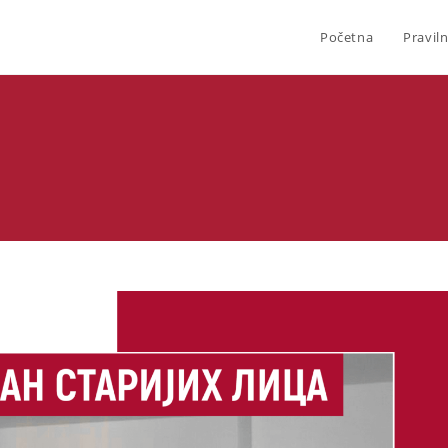
Početna
Praviln