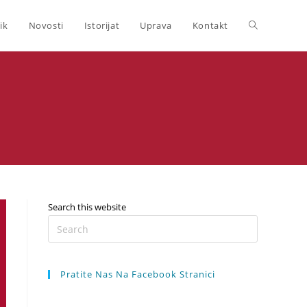
Toggle
ik
Novosti
Istorijat
Uprava
Kontakt
website
search
Search this website
Press
Escape
to
Pratite Nas Na Facebook Stranici
close
the