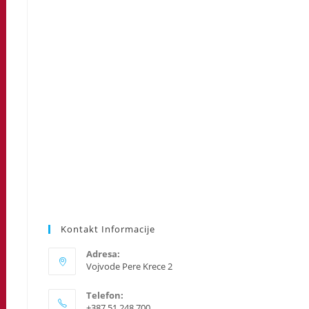
search
panel.
Kontakt Informacije
Adresa:
Vojvode Pere Krece 2
Telefon:
+387 51 248 700