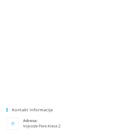
the
sea
pan
Kontakt Informacije
Adresa:
Vojvode Pere Krece 2